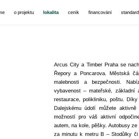
me
o projektu
lokalita
ceník
financování
standard
Arcus City a Timber Praha se nach
Řepory a Poncarova. Městská čás
malebnosti a bezpečnosti. Nabí
vybavenost – mateřské, základní a
restaurace, polikliniku, poštu. Dí
Dalejskému údolí můžete aktivně t
možností pro váš aktivní odpočin
autem, na kole, pěšky. Autobusy ze
za minutu k metru B – Stodůlky či