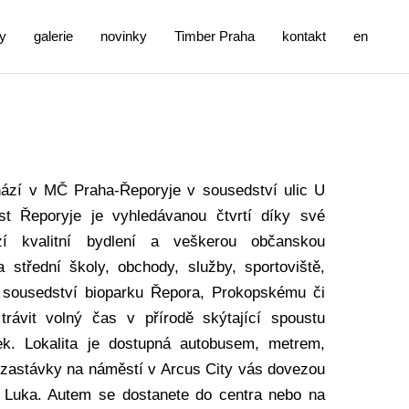
y
galerie
novinky
Timber Praha
kontakt
en
ází v MČ Praha-Řeporyje v sousedství ulic U
t Řeporyje je vyhledávanou čtvrtí díky své
zí kvalitní bydlení a veškerou občanskou
 střední školy, obchody, služby, sportoviště,
ky sousedství bioparku Řepora, Prokopskému či
rávit volný čas v přírodě skýtající spoustu
ek. Lokalita je dostupná autobusem, metrem,
 zastávky na náměstí v Arcus City vás dovezou
 Luka. Autem se dostanete do centra nebo na