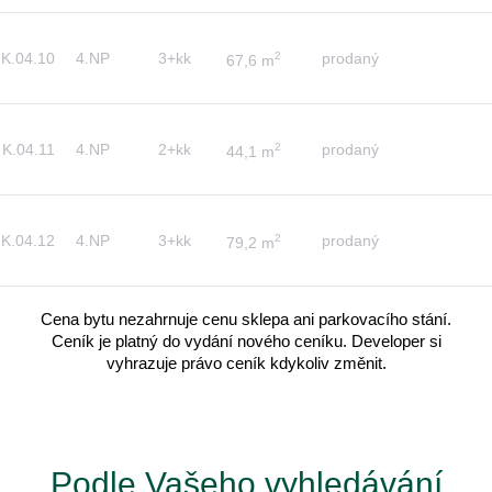
K.04.10
4.NP
3+kk
2
prodaný
67,6 m
K.04.11
4.NP
2+kk
2
prodaný
44,1 m
K.04.12
4.NP
3+kk
2
prodaný
79,2 m
Cena bytu nezahrnuje cenu sklepa ani parkovacího stání.
Ceník je platný do vydání nového ceníku. Developer si
vyhrazuje právo ceník kdykoliv změnit.
Podle Vašeho vyhledávání