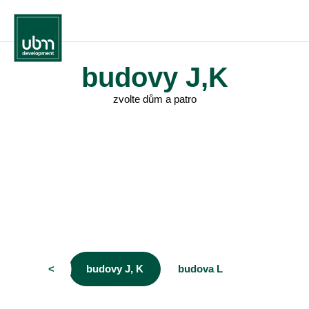
budovy J,K
zvolte dům a patro
<
budovy J, K
budova L
vyprodáno