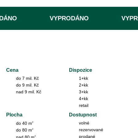
DÁNO
VYPRODÁNO
VYPR
Cena
Dispozice
do 7 mil. Kč
1+kk
do 9 mil. Kč
2+kk
nad 9 mil. Kč
3+kk
4+kk
retail
Plocha
Dostupnost
volné
do 40 m
2
rezervované
do 80 m
2
prodané
nad 80 m
2