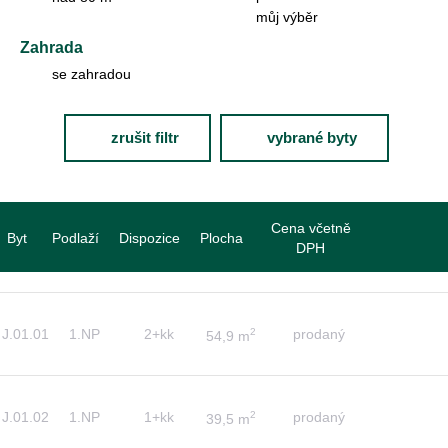
můj výběr
Zahrada
se zahradou
zrušit filtr
vybrané byty
Cena včetně
Byt
Podlaží
Dispozice
Plocha
DPH
J.01.01
1.NP
2+kk
2
prodaný
54,9 m
J.01.02
1.NP
1+kk
2
prodaný
39,5 m